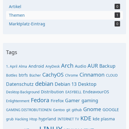
Artikel
0
Themen
1
Marktplatz-Eintrag
0
Tags
Arch
AUR
Backup
Android
Audio
1. April
Alma
AnyDesk
CachyOS
Cinnamon
btrfs
Bottles
Bücher
Chrome
CLOUD
debian
Datenschutz
Debian 13
Desktop
Distribution
EndeavourOS
Desktop Background
EASYBELL
Fedora
Gamer
gaming
Firefox
Enlightenment
Gnome
GOOGLE
GAMING DISTROBUTIONEN
Gentoo
git
github
KDE
hyprland
kde plasma
grub
Hacking
Htop
INTERNET TV