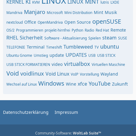
LINUX
KI
LINUX MINT
KERNEL
KVM
lutris
LXDE
Manjaro
Mint
Musik
Mandriva
Microsoft
Mini Distribution
openSUSE
Office
Open Source
nextcloud
OpenMandriva
Remote
OS/2
Programmieren
projekt-hirnfrei
Python
Radio
Red Hat
RHEL
Sicherheit
steam
Software - Aktualisierung
Spielen
SUSE
ubuntu
Tumbleweed
Terminal
TELEFONIE
Timeshift
TV
UPDATES
update
Ubuntu Gnome
Umstieg
USB
USB STICK
virtualbox
video
USB STICK FORMATIEREN
Virtuellen Maschine
Void
voidlinux
Void Linux
Wayland
VoIP
Vorstellung
Windows
YouTube
xfce
Wine
Zukunft
Wechsel auf Linux
Datenschutzerklärung
Impressum
Community-Software:
WoltLab Suite™