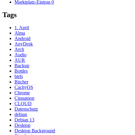
Marktplatz-Eintrag
0
Tags
1. April
Alma
Android
AnyDesk
Arch
Audio
AUR
Backup
Bottles
btrfs
Bücher
CachyOS
Chrome
Cinnamon
CLOUD
Datenschutz
debian
Debian 13
Desktop
Desktop Background