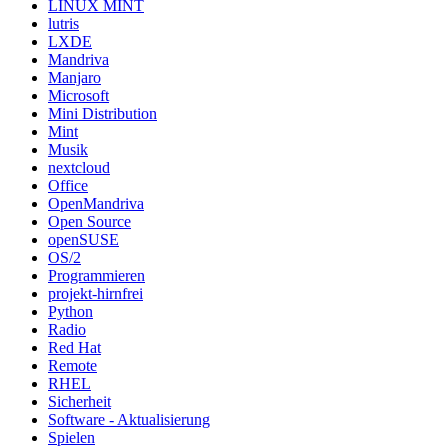
LINUX MINT
lutris
LXDE
Mandriva
Manjaro
Microsoft
Mini Distribution
Mint
Musik
nextcloud
Office
OpenMandriva
Open Source
openSUSE
OS/2
Programmieren
projekt-hirnfrei
Python
Radio
Red Hat
Remote
RHEL
Sicherheit
Software - Aktualisierung
Spielen