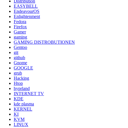
Distribution
EASYBELL
EndeavourOS
Enlightenment
Fedora
Firefox
Gamer
gaming
GAMING DISTROBUTIONEN
Gentoo
git
github
Gnome
GOOGLE
grub
Hacking
Htop
hyprland
INTERNET TV
KDE
kde plasma
KERNEL
KI
KVM
LINUX