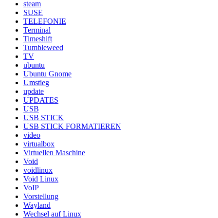
steam
SUSE
TELEFONIE
Terminal
Timeshift
Tumbleweed
TV
ubuntu
Ubuntu Gnome
Umstieg
update
UPDATES
USB
USB STICK
USB STICK FORMATIEREN
video
virtualbox
Virtuellen Maschine
Void
voidlinux
Void Linux
VoIP
Vorstellung
Wayland
Wechsel auf Linux