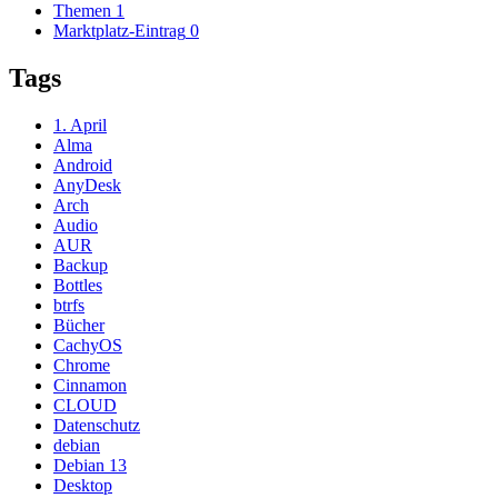
Themen
1
Marktplatz-Eintrag
0
Tags
1. April
Alma
Android
AnyDesk
Arch
Audio
AUR
Backup
Bottles
btrfs
Bücher
CachyOS
Chrome
Cinnamon
CLOUD
Datenschutz
debian
Debian 13
Desktop