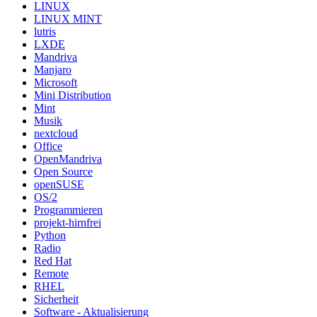
LINUX
LINUX MINT
lutris
LXDE
Mandriva
Manjaro
Microsoft
Mini Distribution
Mint
Musik
nextcloud
Office
OpenMandriva
Open Source
openSUSE
OS/2
Programmieren
projekt-hirnfrei
Python
Radio
Red Hat
Remote
RHEL
Sicherheit
Software - Aktualisierung