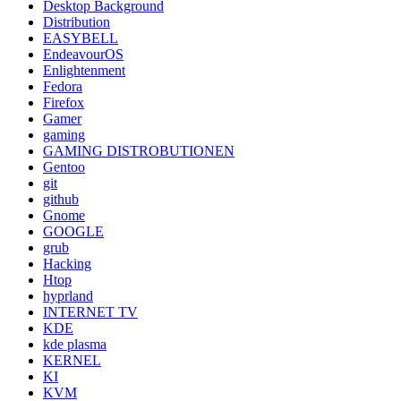
Desktop Background
Distribution
EASYBELL
EndeavourOS
Enlightenment
Fedora
Firefox
Gamer
gaming
GAMING DISTROBUTIONEN
Gentoo
git
github
Gnome
GOOGLE
grub
Hacking
Htop
hyprland
INTERNET TV
KDE
kde plasma
KERNEL
KI
KVM