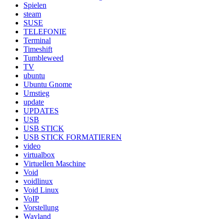
Spielen
steam
SUSE
TELEFONIE
Terminal
Timeshift
Tumbleweed
TV
ubuntu
Ubuntu Gnome
Umstieg
update
UPDATES
USB
USB STICK
USB STICK FORMATIEREN
video
virtualbox
Virtuellen Maschine
Void
voidlinux
Void Linux
VoIP
Vorstellung
Wayland