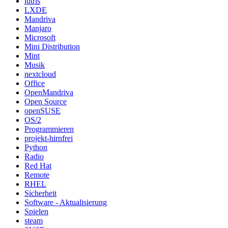
lutris
LXDE
Mandriva
Manjaro
Microsoft
Mini Distribution
Mint
Musik
nextcloud
Office
OpenMandriva
Open Source
openSUSE
OS/2
Programmieren
projekt-hirnfrei
Python
Radio
Red Hat
Remote
RHEL
Sicherheit
Software - Aktualisierung
Spielen
steam