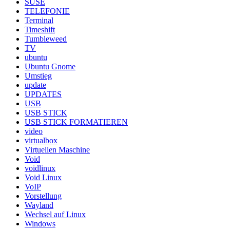
SUSE
TELEFONIE
Terminal
Timeshift
Tumbleweed
TV
ubuntu
Ubuntu Gnome
Umstieg
update
UPDATES
USB
USB STICK
USB STICK FORMATIEREN
video
virtualbox
Virtuellen Maschine
Void
voidlinux
Void Linux
VoIP
Vorstellung
Wayland
Wechsel auf Linux
Windows