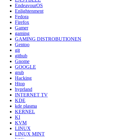
EndeavourOS
Enlightenment
Fedora
Firefox
Gamer
gaming
GAMING DISTROBUTIONEN
Gentoo
git
github
Gnome
GOOGLE
grub
Hacking
Htop
hyprland
INTERNET TV
KDE
kde plasma
KERNEL
KI
KVM
LINUX
LINUX MINT