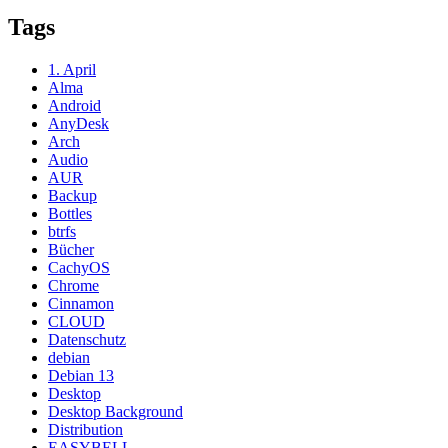
Tags
1. April
Alma
Android
AnyDesk
Arch
Audio
AUR
Backup
Bottles
btrfs
Bücher
CachyOS
Chrome
Cinnamon
CLOUD
Datenschutz
debian
Debian 13
Desktop
Desktop Background
Distribution
EASYBELL