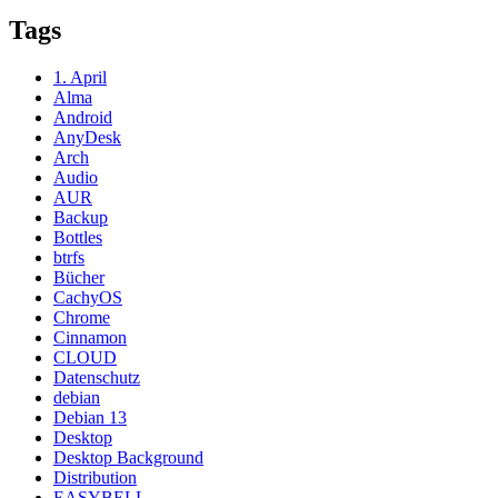
Tags
1. April
Alma
Android
AnyDesk
Arch
Audio
AUR
Backup
Bottles
btrfs
Bücher
CachyOS
Chrome
Cinnamon
CLOUD
Datenschutz
debian
Debian 13
Desktop
Desktop Background
Distribution
EASYBELL