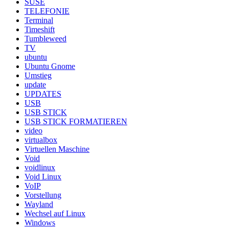
SUSE
TELEFONIE
Terminal
Timeshift
Tumbleweed
TV
ubuntu
Ubuntu Gnome
Umstieg
update
UPDATES
USB
USB STICK
USB STICK FORMATIEREN
video
virtualbox
Virtuellen Maschine
Void
voidlinux
Void Linux
VoIP
Vorstellung
Wayland
Wechsel auf Linux
Windows