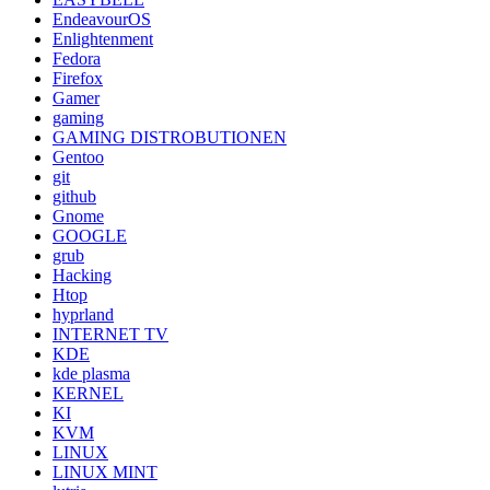
EndeavourOS
Enlightenment
Fedora
Firefox
Gamer
gaming
GAMING DISTROBUTIONEN
Gentoo
git
github
Gnome
GOOGLE
grub
Hacking
Htop
hyprland
INTERNET TV
KDE
kde plasma
KERNEL
KI
KVM
LINUX
LINUX MINT