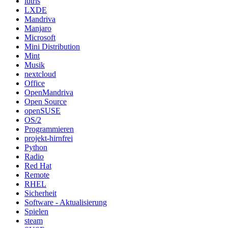
lutris
LXDE
Mandriva
Manjaro
Microsoft
Mini Distribution
Mint
Musik
nextcloud
Office
OpenMandriva
Open Source
openSUSE
OS/2
Programmieren
projekt-hirnfrei
Python
Radio
Red Hat
Remote
RHEL
Sicherheit
Software - Aktualisierung
Spielen
steam