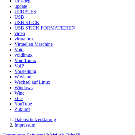
Umstieg
update
UPDATES
USB
USB STICK
USB STICK FORMATIEREN
video
virtualbox
Virtuellen Maschine
Void
voidlinux
Void Linux
VoIP
Vorstellung
Wayland
Wechsel auf Linux
Windows
Wine
xfce
YouTube
Zukunft
Datenschutzerklärung
Impressum