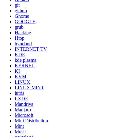
git
github
Gnome
GOOGLE
grub
Hacking
Htop
hyprland
INTERNET TV
KDE
kde plasma
KERNEL
KI
KVM
LINUX
LINUX MINT
lutris
LXDE
Mandriva
Manjaro
Microsoft
Mini Distribution
Mint
Musik