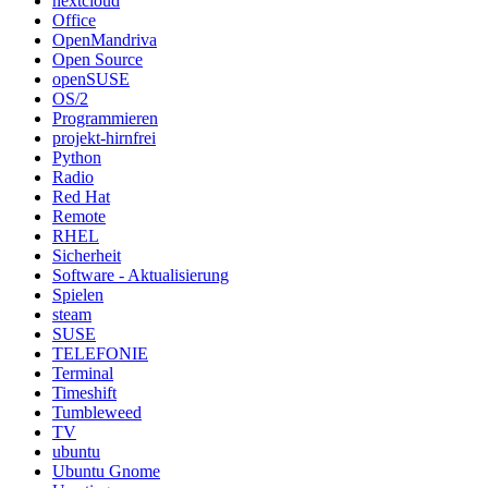
nextcloud
Office
OpenMandriva
Open Source
openSUSE
OS/2
Programmieren
projekt-hirnfrei
Python
Radio
Red Hat
Remote
RHEL
Sicherheit
Software - Aktualisierung
Spielen
steam
SUSE
TELEFONIE
Terminal
Timeshift
Tumbleweed
TV
ubuntu
Ubuntu Gnome