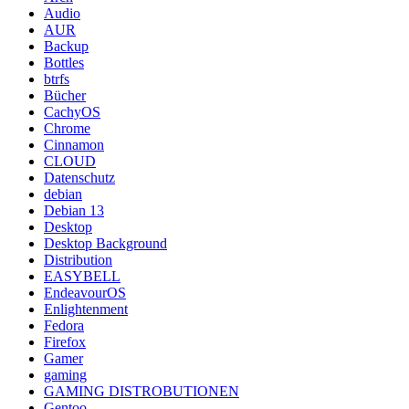
Audio
AUR
Backup
Bottles
btrfs
Bücher
CachyOS
Chrome
Cinnamon
CLOUD
Datenschutz
debian
Debian 13
Desktop
Desktop Background
Distribution
EASYBELL
EndeavourOS
Enlightenment
Fedora
Firefox
Gamer
gaming
GAMING DISTROBUTIONEN
Gentoo