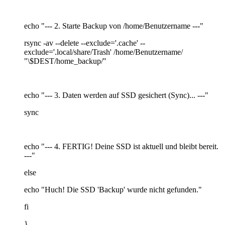
echo "--- 2. Starte Backup von /home/Benutzername ---"
rsync -av --delete --exclude='.cache' --
exclude='.local/share/Trash' /home/Benutzername/
"\$DEST/home_backup/"
echo "--- 3. Daten werden auf SSD gesichert (Sync)... ---"
sync
echo "--- 4. FERTIG! Deine SSD ist aktuell und bleibt bereit.
---"
else
echo "Huch! Die SSD 'Backup' wurde nicht gefunden."
fi
}