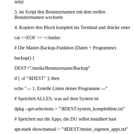
sein)
3. im Script den Benutzernamen mit dem reellen
Benutzernamen wechseln
4. Kopiere den Block komplett ins Terminal und drücke enter
cat <<EOF >> ~/.bashrc
# Die Master-Backup-Funktion (Daten + Programme)
backup() {
DEST="/media/Benutzername/Backup"
if [ -d "\$DEST" ]; then
echo "--- 1. Erstelle Listen deiner Programme ---"
# Speichert ALLES, was auf dem System ist
dpkg --get-selections > "\$DEST/system_komplettliste.txt"
# Speichert nur die Apps, die DU selbst installiert hast
apt-mark showmanual > "\$DEST/meine_eigenen_apps.txt"