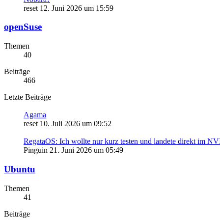
reset
12. Juni 2026 um 15:59
openSuse
Themen
40
Beiträge
466
Letzte Beiträge
Agama
reset
10. Juli 2026 um 09:52
RegataOS: Ich wollte nur kurz testen und landete direkt im N
Pinguin
21. Juni 2026 um 05:49
Ubuntu
Themen
41
Beiträge