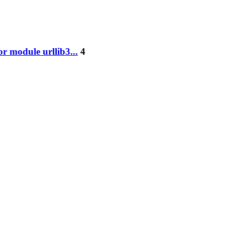
r module urllib3...
4