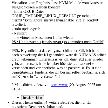
Virtualbox zum Ergebnis, dass KVM Module vom Autostart
ausgeschlossen werden könnten
- in der GRUB Datei
GRUB_CMDLINE_LINUX_DEFAULT gesucht und
hiermit "kvm.ignore_msrs=1 kvm.enable_virt_at_load=0"
erweitert.
- sudo update-grub
- Neustart
- alle virtuellen Maschinen laufen wieder
PS.: Und besser als jemals zuvor (so zumindest mein Gefühl)
PSS.: EIgentlich ist das ein ganz schlimmer Fall. Ich habe
nach Anweisung der KI gehandelt, wäre da NIEMALS selber
drauf gekommen. Einerseits ist es toll, dass jetzt alles wieder
geht, andererseits habe ich aber höchstens ansatzweise
verstanden und verinnerlicht, was da passiert ist. Es ist eine
beängstigende Tendenz, die ich bei mir selber beobachte, sich
auf KI zu sehr "zu verlassen"!!!
3 Mal editiert, zuletzt von
tom_www
(
29. August 2025 um
01:34
)
Inhalt melden
Dieses Thema enthält 4 weitere Beiträge, die nur für
registrierte Benutzer sichtbar sind.