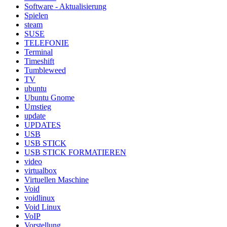
Software - Aktualisierung
Spielen
steam
SUSE
TELEFONIE
Terminal
Timeshift
Tumbleweed
TV
ubuntu
Ubuntu Gnome
Umstieg
update
UPDATES
USB
USB STICK
USB STICK FORMATIEREN
video
virtualbox
Virtuellen Maschine
Void
voidlinux
Void Linux
VoIP
Vorstellung