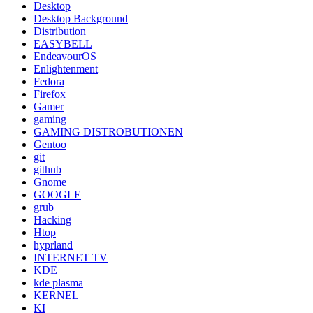
Desktop
Desktop Background
Distribution
EASYBELL
EndeavourOS
Enlightenment
Fedora
Firefox
Gamer
gaming
GAMING DISTROBUTIONEN
Gentoo
git
github
Gnome
GOOGLE
grub
Hacking
Htop
hyprland
INTERNET TV
KDE
kde plasma
KERNEL
KI