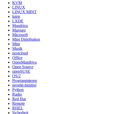
KVM
LINUX
LINUX MINT
lutris
LXDE
Mandriva
Manjaro
Microsoft
Mini Distribution
Mint
Musik
nextcloud
Office
OpenMandriva
Open Source
openSUSE
OS/2
Programmieren
projekt-hirnfrei
Python
Radio
Red Hat
Remote
RHEL
Sicherheit