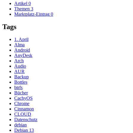
Artikel
0
Themen
3
Marktplatz-Eintrag
0
Tags
1. April
Alma
Android
AnyDesk
Arch
Audio
AUR
Backup
Bottles
btrfs
Bücher
CachyOS
Chrome
Cinnamon
CLOUD
Datenschutz
debian
Debian 13