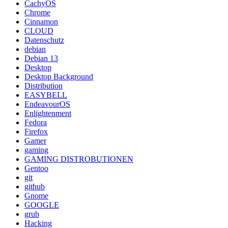
CachyOS
Chrome
Cinnamon
CLOUD
Datenschutz
debian
Debian 13
Desktop
Desktop Background
Distribution
EASYBELL
EndeavourOS
Enlightenment
Fedora
Firefox
Gamer
gaming
GAMING DISTROBUTIONEN
Gentoo
git
github
Gnome
GOOGLE
grub
Hacking