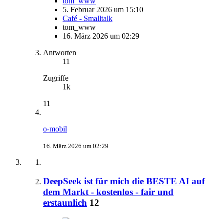
tom_www
5. Februar 2026 um 15:10
Café - Smalltalk
tom_www
16. März 2026 um 02:29
Antworten
11
Zugriffe
1k
11
o-mobil
16. März 2026 um 02:29
DeepSeek ist für mich die BESTE AI auf
dem Markt - kostenlos - fair und
erstaunlich
12