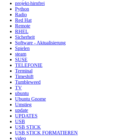
projekt-hirnfrei
Python
Radio
Red Hat
Remote
RHEL
Sicherheit
Software - Aktualisierung
Spielen
steam
SUSE
TELEFONIE
Terminal
Timeshift
Tumbleweed
TV
ubuntu
Ubuntu Gnome
Umstieg
update
UPDATES
USB
USB STICK
USB STICK FORMATIEREN
video