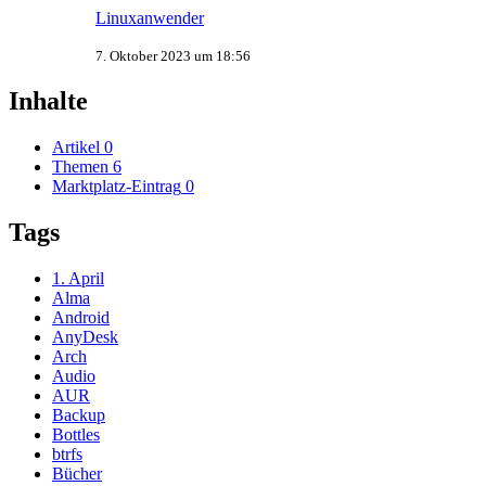
Linuxanwender
7. Oktober 2023 um 18:56
Inhalte
Artikel
0
Themen
6
Marktplatz-Eintrag
0
Tags
1. April
Alma
Android
AnyDesk
Arch
Audio
AUR
Backup
Bottles
btrfs
Bücher