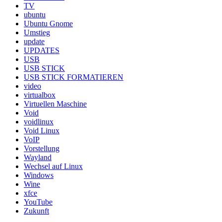
TV
ubuntu
Ubuntu Gnome
Umstieg
update
UPDATES
USB
USB STICK
USB STICK FORMATIEREN
video
virtualbox
Virtuellen Maschine
Void
voidlinux
Void Linux
VoIP
Vorstellung
Wayland
Wechsel auf Linux
Windows
Wine
xfce
YouTube
Zukunft