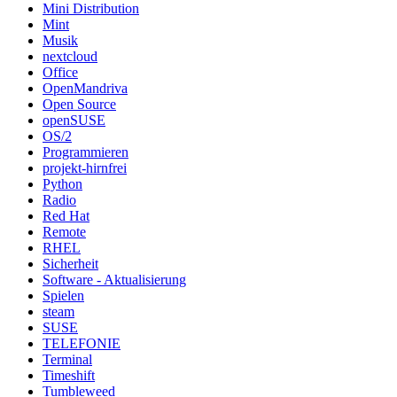
Mini Distribution
Mint
Musik
nextcloud
Office
OpenMandriva
Open Source
openSUSE
OS/2
Programmieren
projekt-hirnfrei
Python
Radio
Red Hat
Remote
RHEL
Sicherheit
Software - Aktualisierung
Spielen
steam
SUSE
TELEFONIE
Terminal
Timeshift
Tumbleweed