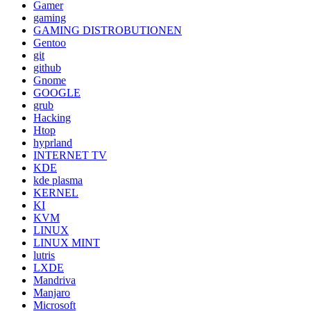
Gamer
gaming
GAMING DISTROBUTIONEN
Gentoo
git
github
Gnome
GOOGLE
grub
Hacking
Htop
hyprland
INTERNET TV
KDE
kde plasma
KERNEL
KI
KVM
LINUX
LINUX MINT
lutris
LXDE
Mandriva
Manjaro
Microsoft