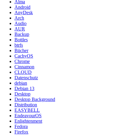
Alma
Android
AnyDesk
Arch
Audio
AUR
Backup
Bottles
btrfs
Bücher
CachyOS
Chrome
Cinnamon
CLOUD
Datenschutz
debian
Debian 13
Desktop
Desktop Background
Distribution
EASYBELL
EndeavourOS
Enlightenment
Fedora
Firefox