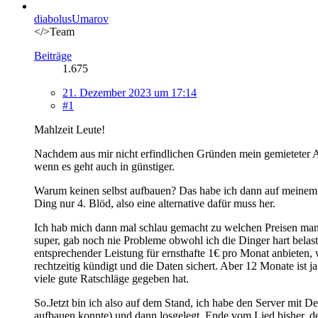
diabolusUmarov
</>Team
Beiträge
1.675
21. Dezember 2023 um 17:14
#1
Mahlzeit Leute!
Nachdem aus mir nicht erfindlichen Gründen mein gemieteter A
wenn es geht auch in günstiger.
Warum keinen selbst aufbauen? Das habe ich dann auf meinem 
Ding nur 4. Blöd, also eine alternative dafür muss her.
Ich hab mich dann mal schlau gemacht zu welchen Preisen man
super, gab noch nie Probleme obwohl ich die Dinger hart belast
entsprechender Leistung für ernsthafte 1€ pro Monat anbieten,
rechtzeitig kündigt und die Daten sichert. Aber 12 Monate ist 
viele gute Ratschläge gegeben hat.
So.Jetzt bin ich also auf dem Stand, ich habe den Server mit 
aufbauen konnte) und dann losgelegt. Ende vom Lied bisher, d