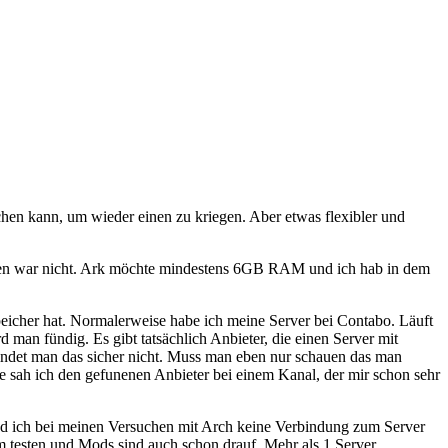
hen kann, um wieder einen zu kriegen. Aber etwas flexibler und
rten war nicht. Ark möchte mindestens 6GB RAM und ich hab in dem
icher hat. Normalerweise habe ich meine Server bei Contabo. Läuft
man fündig. Es gibt tatsächlich Anbieter, die einen Server mit
findet man das sicher nicht. Muss man eben nur schauen das man
abe sah ich den gefunenen Anbieter bei einem Kanal, der mir schon sehr
 und ich bei meinen Versuchen mit Arch keine Verbindung zum Server
m testen und Mods sind auch schon drauf. Mehr als 1 Server