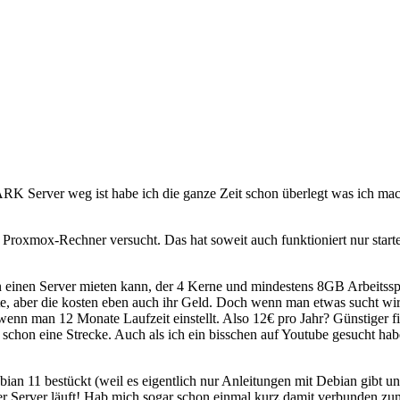
RK Server weg ist habe ich die ganze Zeit schon überlegt was ich mac
Proxmox-Rechner versucht. Das hat soweit auch funktioniert nur sta
 einen Server mieten kann, der 4 Kerne und mindestens 8GB Arbeitsspe
e, aber die kosten eben auch ihr Geld. Doch wenn man etwas sucht wird 
 wenn man 12 Monate Laufzeit einstellt. Also 12€ pro Jahr? Günstiger 
ja schon eine Strecke. Auch als ich ein bisschen auf Youtube gesucht h
Debian 11 bestückt (weil es eigentlich nur Anleitungen mit Debian gibt
er Server läuft! Hab mich sogar schon einmal kurz damit verbunden zu