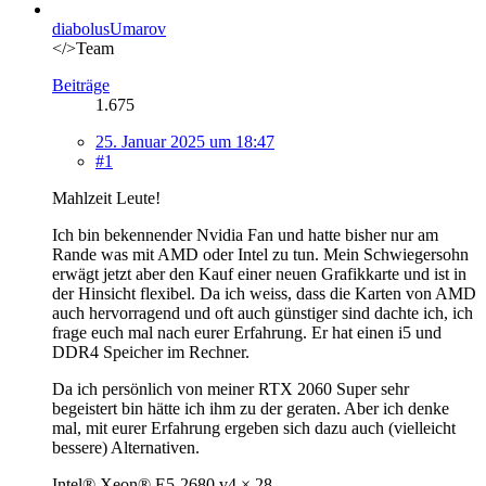
diabolusUmarov
</>Team
Beiträge
1.675
25. Januar 2025 um 18:47
#1
Mahlzeit Leute!
Ich bin bekennender Nvidia Fan und hatte bisher nur am
Rande was mit AMD oder Intel zu tun. Mein Schwiegersohn
erwägt jetzt aber den Kauf einer neuen Grafikkarte und ist in
der Hinsicht flexibel. Da ich weiss, dass die Karten von AMD
auch hervorragend und oft auch günstiger sind dachte ich, ich
frage euch mal nach eurer Erfahrung. Er hat einen i5 und
DDR4 Speicher im Rechner.
Da ich persönlich von meiner RTX 2060 Super sehr
begeistert bin hätte ich ihm zu der geraten. Aber ich denke
mal, mit eurer Erfahrung ergeben sich dazu auch (vielleicht
bessere) Alternativen.
Intel® Xeon® E5-2680 v4 × 28