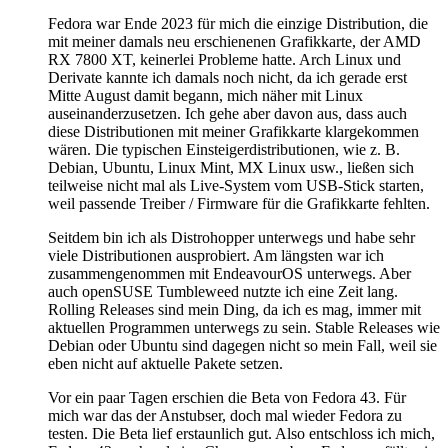
Fedora war Ende 2023 für mich die einzige Distribution, die
mit meiner damals neu erschienenen Grafikkarte, der AMD
RX 7800 XT, keinerlei Probleme hatte. Arch Linux und
Derivate kannte ich damals noch nicht, da ich gerade erst
Mitte August damit begann, mich näher mit Linux
auseinanderzusetzen. Ich gehe aber davon aus, dass auch
diese Distributionen mit meiner Grafikkarte klargekommen
wären. Die typischen Einsteigerdistributionen, wie z. B.
Debian, Ubuntu, Linux Mint, MX Linux usw., ließen sich
teilweise nicht mal als Live-System vom USB-Stick starten,
weil passende Treiber / Firmware für die Grafikkarte fehlten.
Seitdem bin ich als Distrohopper unterwegs und habe sehr
viele Distributionen ausprobiert. Am längsten war ich
zusammengenommen mit EndeavourOS unterwegs. Aber
auch openSUSE Tumbleweed nutzte ich eine Zeit lang.
Rolling Releases sind mein Ding, da ich es mag, immer mit
aktuellen Programmen unterwegs zu sein. Stable Releases wie
Debian oder Ubuntu sind dagegen nicht so mein Fall, weil sie
eben nicht auf aktuelle Pakete setzen.
Vor ein paar Tagen erschien die Beta von Fedora 43. Für
mich war das der Anstubser, doch mal wieder Fedora zu
testen. Die Beta lief erstaunlich gut. Also entschloss ich mich,