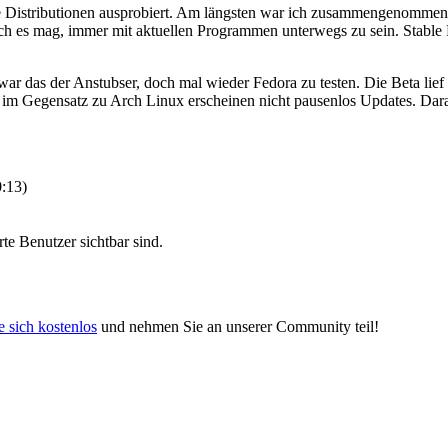
viele Distributionen ausprobiert. Am längsten war ich zusammengen
a ich es mag, immer mit aktuellen Programmen unterwegs zu sein. Stabl
ar das der Anstubser, doch mal wieder Fedora zu testen. Die Beta lief 
 im Gegensatz zu Arch Linux erscheinen nicht pausenlos Updates. Dar
0:13
)
rte Benutzer sichtbar sind.
e sich kostenlos
und nehmen Sie an unserer Community teil!