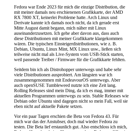
Fedora war Ende 2023 für mich die einzige Distribution, die
mit meiner damals neu erschienenen Grafikkarte, der AMD
RX 7800 XT, keinerlei Probleme hatte. Arch Linux und
Derivate kannte ich damals noch nicht, da ich gerade erst
Mitte August damit begann, mich näher mit Linux
auseinanderzusetzen. Ich gehe aber davon aus, dass auch
diese Distributionen mit meiner Grafikkarte klargekommen
wären. Die typischen Einsteigerdistributionen, wie z. B.
Debian, Ubuntu, Linux Mint, MX Linux usw., ließen sich
teilweise nicht mal als Live-System vom USB-Stick starten,
weil passende Treiber / Firmware für die Grafikkarte fehlten.
Seitdem bin ich als Distrohopper unterwegs und habe sehr
viele Distributionen ausprobiert. Am längsten war ich
zusammengenommen mit EndeavourOS unterwegs. Aber
auch openSUSE Tumbleweed nutzte ich eine Zeit lang.
Rolling Releases sind mein Ding, da ich es mag, immer mit
aktuellen Programmen unterwegs zu sein. Stable Releases wie
Debian oder Ubuntu sind dagegen nicht so mein Fall, weil sie
eben nicht auf aktuelle Pakete setzen.
Vor ein paar Tagen erschien die Beta von Fedora 43. Für
mich war das der Anstubser, doch mal wieder Fedora zu
testen. Die Beta lief erstaunlich gut. Also entschloss ich mich,