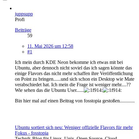
juppsupp
Profi
Beiträge
59
11. Mai 2026 um 12:58
#1
Ich mein durch KDE Neon bekomme ich etwas mit bei
Ubuntu, aber dennoch nicht soviel das ich sagen könnte das
einige Flavors das nicht mehr schaffen ihre Veröffentlichung
on Point zu bringen......und sich schon ein Desktop wie Mate
verabschiedet hat. Ich mein die Frage ist weniger mehr....??
Wie sehen das die Ubuntu User......
Bin hier mal auf einen Beitrag von fosstopia gestoßen............
Ubuntu sortiert sich neu: Weniger offizielle Flavors für mehr
Fokus - fosstopia
Technik-Blog für Linux, Unix, Open Source, Cloud