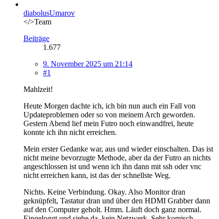
diabolusUmarov
</>Team
Beiträge
1.677
9. November 2025 um 21:14
#1
Mahlzeit!
Heute Morgen dachte ich, ich bin nun auch ein Fall von
Updateproblemen oder so von meinem Arch geworden.
Gestern Abend lief mein Futro noch einwandfrei, heute
konnte ich ihn nicht erreichen.
Mein erster Gedanke war, aus und wieder einschalten. Das ist
nicht meine bevorzugte Methode, aber da der Futro an nichts
angeschlossen ist und wenn ich ihn dann mit ssh oder vnc
nicht erreichen kann, ist das der schnellste Weg.
Nichts. Keine Verbindung. Okay. Also Monitor dran
geknüpfelt, Tastatur dran und über den HDMI Grabber dann
auf den Computer geholt. Hmm. Läuft doch ganz normal.
Eingeloggt und siehe da, kein Netzwerk. Sehr komisch.