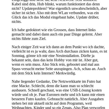
Kabel sind drin, Hub blinkt, warum funktioniert das denn
nicht? Updateproblem? War eigentlich unwahrscheinlich, aber
sicher ist sicher. Also mit dem WLan verbunden, was ein
Glück das ich das Modul eingebaut habe, Update drüber,
nichts.
Ich habe gedoktort wie ein Grossen, dass Internet links
gemacht und dabei dann auch ein paar Dinge gelernt. Aber
nichts führte zum Ziel.
Nach einiger Zeit war ich dann an dem Punkt wo ich dachte,
vielleicht ist es ja wahr, dass Arch durchaus zicken kann, es ist
Sonntag, gönne ich mir eine Neuinstallation. Dürfte ja
bekannt sein, dass das kein Hobby von mir ist. Aber gut,
wenn es sein muss. Also Stick rein, gebootet und mal aus
Spass versucht meine Seite anzupingen. Ach, schau an. Auch
mit dem Stick kein Internet? Merkwürdig.
Nahe liegender Gedanke, Die Netzwerkkarte im Futro hat
eine Macke. Schlecht, denn die kann man so schlecht
ausbauen. Schnell geschaut, was eine USB-Lösung kosten
würde und oh je. Paar Euronen mehr und ich kann mir einen
besseren Futro kaufen. Gebraucht natürlich. Aber Ausgaben
stehen bei mir aktuell nicht auf dem Programm, weil
Weihnachten, Kinder und so ein Zeugs. Also Plan verworfen