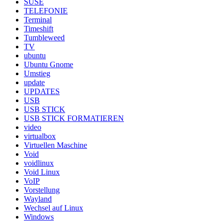
SUSE
TELEFONIE
Terminal
Timeshift
Tumbleweed
TV
ubuntu
Ubuntu Gnome
Umstieg
update
UPDATES
USB
USB STICK
USB STICK FORMATIEREN
video
virtualbox
Virtuellen Maschine
Void
voidlinux
Void Linux
VoIP
Vorstellung
Wayland
Wechsel auf Linux
Windows