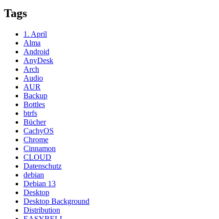
Tags
1. April
Alma
Android
AnyDesk
Arch
Audio
AUR
Backup
Bottles
btrfs
Bücher
CachyOS
Chrome
Cinnamon
CLOUD
Datenschutz
debian
Debian 13
Desktop
Desktop Background
Distribution
EASYBELL