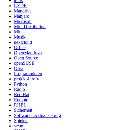
lutris
LXDE
Mandriva
Manjaro
Microsoft
Mini Distribution
Mint
Musik
nextcloud
Office
OpenMandriva
Open Source
openSUSE
OS/2
Programmieren
projekt-hirnfrei
Python
Radio
Red Hat
Remote
RHEL
Sicherheit
Software - Aktualisierung
Spielen
steam