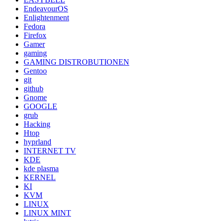
EndeavourOS
Enlightenment
Fedora
Firefox
Gamer
gaming
GAMING DISTROBUTIONEN
Gentoo
git
github
Gnome
GOOGLE
grub
Hacking
Htop
hyprland
INTERNET TV
KDE
kde plasma
KERNEL
KI
KVM
LINUX
LINUX MINT